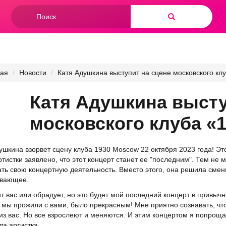
Форма
поиска
Найти
ная
Новости
Катя Адушкина выступит на сцене московского кл
Катя Адушкина высту
московского клуба «
ушкина взорвет сцену клуба 1930 Moscow 22 октября 2023 года! Э
ртистки заявлено, что этот концерт станет ее "последним". Тем не
ть свою концертную деятельность. Вместо этого, она решила смен
ывающее.
т вас или обрадует, но это будет мой последний концерт в привыч
 мы прожили с вами, было прекрасным! Мне приятно сознавать, что
из вас. Но все взрослеют и меняются. И этим концертом я попроща
а артистка.