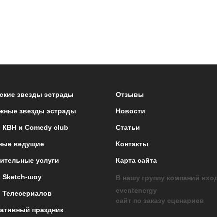
ские звезды эстрады
Отзывы
жные звезды эстрады
Новости
 КВН и Comedy club
Статьи
ные ведущие
Контакты
ительные услуги
Карта сайта
 Sketch-шоу
В нашу группу компаний вхо
eventenergy
 Телесериалов
сайт по заказу сценариев
ативный праздник