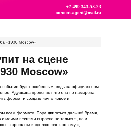
+7 499 343-53-23
concert-agent@mail.ru
уба «1930 Moscow»
пит на сцене
1930 Moscow»
то событие будет особенным, ведь на официальном
 менее, Адушкина проясняет, что она не намерена
ить формат и создать нечто новое и
ном всем формате. Пора двигаться дальше! Время,
 с моими песнями выросла не только я, но и
юсь с прошлым и сделаю шаг к новому.», -