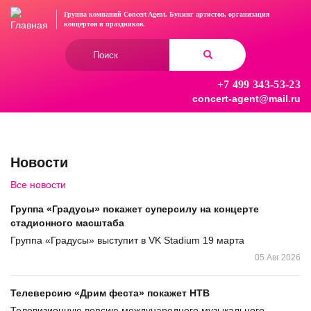
Перейти
Группа компаний Concert Agent.
Букинг артистов, организация
к
концертов
и праздников.
основному
Форма
содержанию
поиска
+7 499 343-53-23
Найти
concert-agent@mail.ru
Новости
Все новости
Группа «Градусы» покажет суперсилу на концерте
стадионного масштаба
Группа «Градусы» выступит в VK Stadium 19 марта
05 Авг 2026
Телеверсию «Дрим феста» покажет НТВ
Телевизионную версию международного музыкального