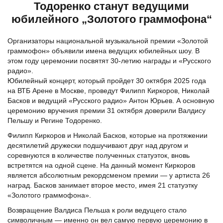
Тодоренко станут ведущими
юбилейного „Золотого граммофона“
Организаторы национальной музыкальной премии «Золотой
граммофон» объявили имена ведущих юбилейных шоу. В
этом году церемонии посвятят 30-летию награды и «Русского
радио».
Юбилейный концерт, который пройдет 30 октября 2025 года
на ВТБ Арене в Москве, проведут Филипп Киркоров, Николай
Басков и ведущий «Русского радио» Антон Юрьев. А основную
церемонию вручения премии 31 октября доверили Валдису
Пельшу и Регине Тодоренко.
Филипп Киркоров и Николай Басков, которые на протяжении
десятилетий дружески подшучивают друг над другом и
соревнуются в количестве полученных статуэток, вновь
встретятся на одной сцене. На данный момент Киркоров
является абсолютным рекордсменом премии — у артиста 26
наград. Басков занимает второе место, имея 21 статуэтку
«Золотого граммофона».
​Возвращение Валдиса Пельша к роли ведущего стало
символичным — именно он вел самую первую церемонию в