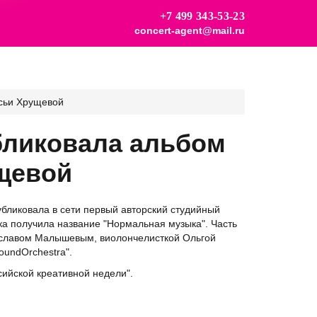
+7 499 343-53-23
concert-agent@mail.ru
сьи Хрущевой
бликовала альбом
щевой
убликовала в сети первый авторский студийный
а получила название "Нормальная музыка". Часть
ниславом Малышевым, виолончелисткой Ольгой
undOrchestra".
сийской креативной недели".