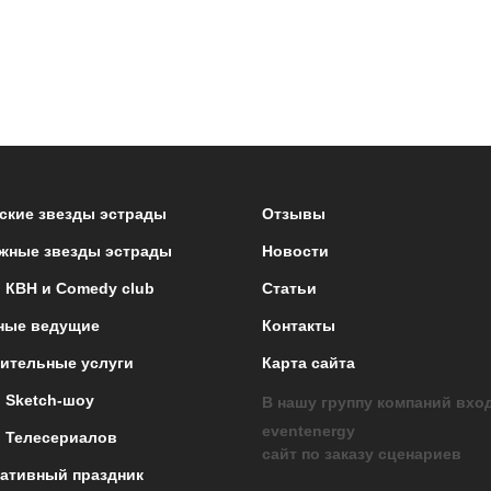
ские звезды эстрады
Отзывы
жные звезды эстрады
Новости
 КВН и Comedy club
Статьи
ные ведущие
Контакты
ительные услуги
Карта сайта
 Sketch-шоу
В нашу группу компаний вхо
eventenergy
 Телесериалов
сайт по заказу сценариев
ативный праздник