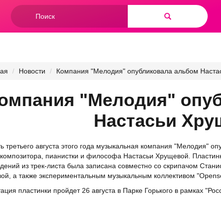
Форма
поиска
Найти
ная
Новости
Компания "Мелодия" опубликовала альбом Наста
омпания "Мелодия" опу
Настасьи Хру
ь третьего августа этого года музыкальная компания "Мелодия" оп
композитора, пианистки и философа Настасьи Хрущевой. Пластинк
дений из трек-листа была записана совместно со скрипачом Ста
ой, а также экспериментальным музыкальным коллективом "Openso
ация пластинки пройдет 26 августа в Парке Горького в рамках "Рос