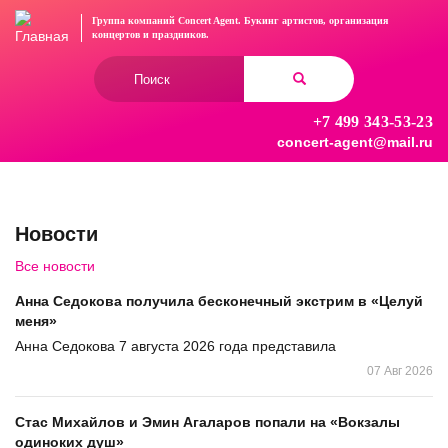
Перейти
Группа компаний Concert Agent.
Букинг артистов, организация
к
концертов
и праздников.
основному
Форма
содержанию
поиска
+7 499 343-53-23
Найти
concert-agent@mail.ru
Новости
Все новости
Анна Седокова получила бесконечный экстрим в «Целуй
меня»
Анна Седокова 7 августа 2026 года представила
07 Авг 2026
Стас Михайлов и Эмин Агаларов попали на «Вокзалы
одиноких душ»