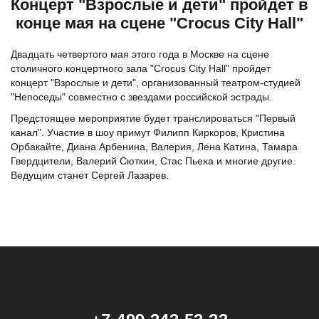
Концерт "Взрослые и дети" пройдет в
конце мая на сцене "Crocus City Hall"
Двадцать четвертого мая этого года в Москве на сцене
столичного концертного зала "Crocus City Hall" пройдет
концерт "Взрослые и дети", организованный театром-студией
"Непоседы" совместно с звездами российской эстрады.
Предстоящее мероприятие будет транслироваться "Первый
канал". Участие в шоу примут
Филипп Киркоров
, Кристина
Орбакайте, Диана Арбенина,
Валерия
, Лена Катина,
Тамара
Гвердцители
, Валерий Сюткин, Стас Пьеха и многие другие.
Ведущим станет
Сергей Лазарев
.