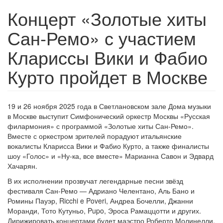
Концерт «Золотые хиты
Сан-Ремо» с участием
Клариссы Вики и Фабио
Курто пройдет в Москве
19 и 26 ноября 2025 года в Светлановском зале Дома музыки
в Москве выступит Симфонический оркестр Москвы «Русская
филармония» с программой «Золотые хиты Сан-Ремо».
Вместе с оркестром зрителей порадуют итальянские
вокалисты Кларисса Вики и Фабио Курто, а также финалисты
шоу «Голос» и «Ну-ка, все вместе» Марианна Савон и Эдвард
Хачарян.
В их исполнении прозвучат легендарные песни звёзд
фестиваля Сан-Ремо — Адриано Челентано, Аль Бано и
Ромины Пауэр, Ricchi e Poveri, Андреа Бочелли, Джанни
Моранди, Тото Кутуньо, Pupo, Эроса Рамаццотти и других.
Дирижировать концертами будет маэстро Роберто Молинелли,