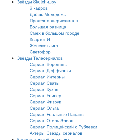
Звёзды Sketch-шоу
6 кадров
Даёшь Молодёжь
Прожекторперисхилтон
Большая разница
Смех в большом городе
Квартет И
Женская лига
Светофор
Звёзды Телесериалов
Сериал Воронины
Сериал Деффчонки
Сериал Интерны
Сериал Сваты
Сериал Кухня
Сериал Универ
Сериал Физрук
Сериал Ольга
Сериал Реальные Пацаны
Сериал Отель Элеон
Сериал Полицейский с Рублевки
Актёры: Звёзды сериалов
Корпоративный праздник