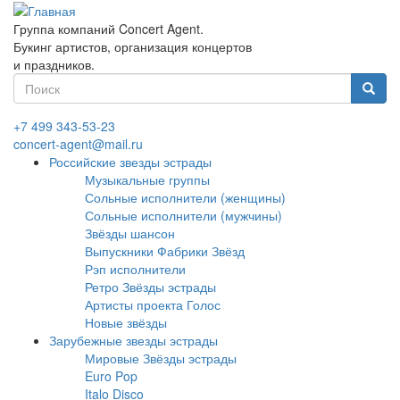
Перейти
к
Группа компаний Concert Agent.
основному
Букинг артистов, организация концертов
содержанию
и праздников.
Форма
поиска
Найти
+7 499 343-53-23
concert-agent@mail.ru
Российские звезды эстрады
Музыкальные группы
Сольные исполнители (женщины)
Сольные исполнители (мужчины)
Звёзды шансон
Выпускники Фабрики Звёзд
Рэп исполнители
Ретро Звёзды эстрады
Артисты проекта Голос
Новые звёзды
Зарубежные звезды эстрады
Мировые Звёзды эстрады
Euro Pop
Italo Disco