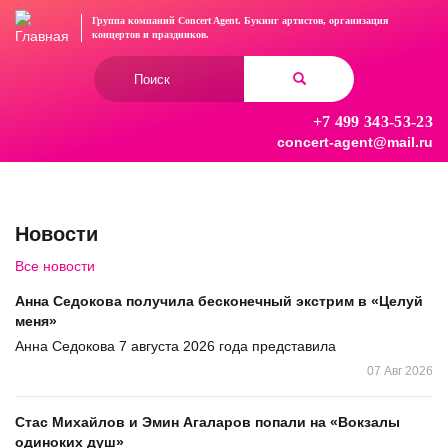
Перейти
Группа компаний Concert Agent.
Букинг артистов, организация
к
концертов
и праздников.
основному
Форма
содержанию
поиска
+7 499 343-53-23
Найти
concert-agent@mail.ru
Новости
Все новости
Анна Седокова получила бесконечный экстрим в «Целуй
меня»
Анна Седокова 7 августа 2026 года представила
07 Авг 2026
Стас Михайлов и Эмин Агаларов попали на «Вокзалы
одиноких душ»