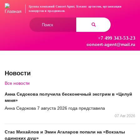
Перейти
Группа компаний Concert Agent.
Букинг артистов, организация
к
концертов
и праздников.
основному
Форма
содержанию
поиска
+7 499 343-53-23
Найти
concert-agent@mail.ru
Новости
Все новости
Анна Седокова получила бесконечный экстрим в «Целуй
меня»
Анна Седокова 7 августа 2026 года представила
07 Авг 2026
Стас Михайлов и Эмин Агаларов попали на «Вокзалы
одиноких душ»