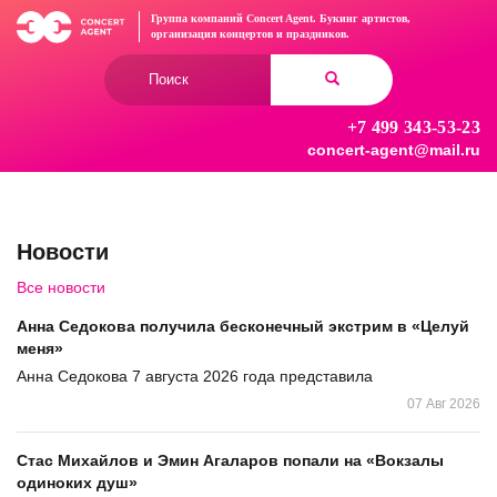
Перейти
Группа компаний Concert Agent.
Букинг артистов,
к
организация концертов
и праздников.
основному
Форма
содержанию
поиска
+7 499 343-53-23
Найти
concert-agent@mail.ru
Новости
Все новости
Анна Седокова получила бесконечный экстрим в «Целуй
меня»
Анна Седокова 7 августа 2026 года представила
07 Авг 2026
Стас Михайлов и Эмин Агаларов попали на «Вокзалы
одиноких душ»