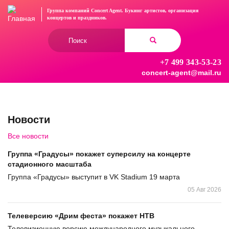
Перейти
Группа компаний Concert Agent.
Букинг артистов, организация
к
концертов
и праздников.
основному
Форма
содержанию
поиска
+7 499 343-53-23
Найти
concert-agent@mail.ru
Новости
Все новости
Группа «Градусы» покажет суперсилу на концерте
стадионного масштаба
Группа «Градусы» выступит в VK Stadium 19 марта
05 Авг 2026
Телеверсию «Дрим феста» покажет НТВ
Телевизионную версию международного музыкального