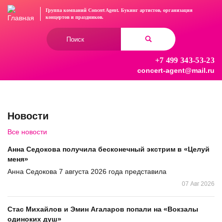
Перейти
Группа компаний Concert Agent.
Букинг артистов, организация
к
концертов
и праздников.
основному
Форма
содержанию
поиска
+7 499 343-53-23
Найти
concert-agent@mail.ru
Новости
Все новости
Анна Седокова получила бесконечный экстрим в «Целуй
меня»
Анна Седокова 7 августа 2026 года представила
07 Авг 2026
Стас Михайлов и Эмин Агаларов попали на «Вокзалы
одиноких душ»