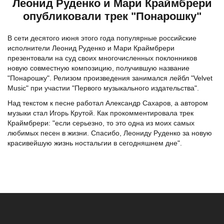
Леонид Руденко и Мари Краймбрери
опубликовали трек "Понарошку"
В сети десятого июня этого года популярные российские
исполнители Леонид Руденко и Мари Краймбрери
презентовали на суд своих многочисленных поклонников
новую совместную композицию, получившую название
"Понарошку". Релизом произведения занимался лейбл "Velvet
Music" при участии "Первого музыкального издательства".
Над текстом к песне работал Александр Сахаров, а автором
музыки стал Игорь Крутой. Как прокомментировала трек
Краймбрери: "если серьезно, то это одна из моих самых
любимых песен в жизни. Спасибо, Леониду Руденко за новую
красивейшую жизнь ностальгии в сегодняшнем дне".