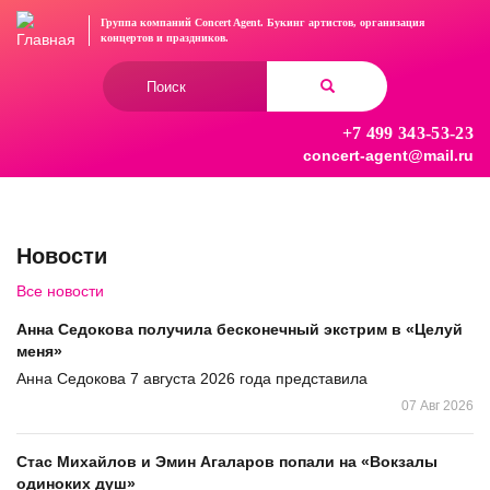
Перейти
Группа компаний Concert Agent.
Букинг артистов, организация
к
концертов
и праздников.
основному
Форма
содержанию
поиска
+7 499 343-53-23
Найти
concert-agent@mail.ru
Новости
Все новости
Анна Седокова получила бесконечный экстрим в «Целуй
меня»
Анна Седокова 7 августа 2026 года представила
07 Авг 2026
Стас Михайлов и Эмин Агаларов попали на «Вокзалы
одиноких душ»