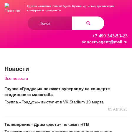
Перейти
Группа компаний Concert Agent.
Букинг артистов, организация
к
концертов
и праздников.
основному
Форма
содержанию
поиска
+7 499 343-53-23
Найти
concert-agent@mail.ru
Новости
Все новости
Группа «Градусы» покажет суперсилу на концерте
стадионного масштаба
Группа «Градусы» выступит в VK Stadium 19 марта
05 Авг 2026
Телеверсию «Дрим феста» покажет НТВ
Телевизионную версию международного музыкального