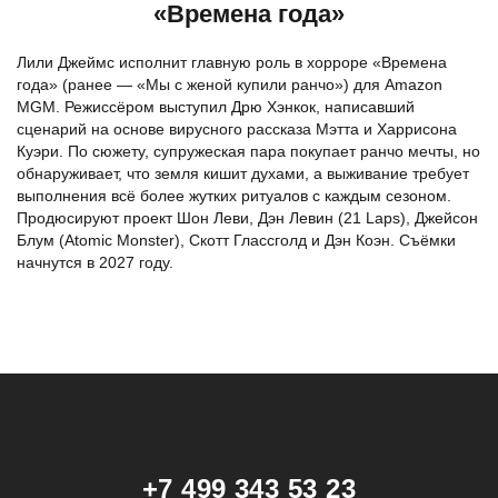
«Времена года»
Лили Джеймс исполнит главную роль в хорроре «Времена
года» (ранее — «Мы с женой купили ранчо») для Amazon
MGM. Режиссёром выступил Дрю Хэнкок, написавший
сценарий на основе вирусного рассказа Мэтта и Харрисона
Куэри. По сюжету, супружеская пара покупает ранчо мечты, но
обнаруживает, что земля кишит духами, а выживание требует
выполнения всё более жутких ритуалов с каждым сезоном.
Продюсируют проект Шон Леви, Дэн Левин (21 Laps), Джейсон
Блум (Atomic Monster), Скотт Глассголд и Дэн Коэн. Съёмки
начнутся в 2027 году.
+7 499 343 53 23