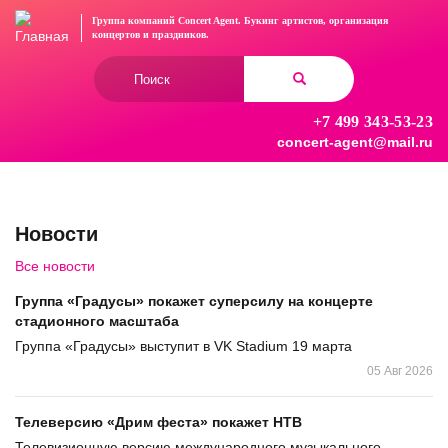
Перейти
Группа компаний Concert Agent.
Букинг артистов, организация
к
концертов
и праздников.
основному
Форма
содержанию
поиска
+7 499 343-53-23
Найти
concert-agent@mail.ru
Новости
Все новости
Группа «Градусы» покажет суперсилу на концерте
стадионного масштаба
Группа «Градусы» выступит в VK Stadium 19 марта
05 Авг 2026
Телеверсию «Дрим феста» покажет НТВ
Телевизионную версию международного музыкального