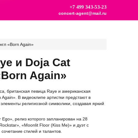
+7 499 343-53-23
concert-agent@mail.ru
нгл «Born Again»
ye и Doja Cat
«Born Again»
са, британская певица Raye и американская
 Again». В видеоклипе артистки предстают в
 элементы религиозной символики, создавая яркий
r Ego», релиз которого запланирован на 28
kstar», «Moonlit Floor (Kiss Me)» и дуэт с
сочетание стилей и талантов.