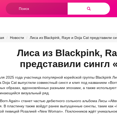
Форма
поиска
Найти
ная
Новости
Лиса из Blackpink, Raye и Doja Cat представили си
Лиса из Blackpink, Ra
представили сингл 
ля 2025 года участница популярной корейской группы Blackpink Ли
 Doja Cat выпустили совместный сингл и клип под названием «Born
ых образах, вдохновлённых разными эпохами, а также используют
инающийся визуальный ряд.
Born Again» станет частью дебютного сольного альбома Лисы «Alte
. В пластинку также войдут ранее выпущенные синглы, такие как «Roc
ой певицей Розалией «New Woman». Поклонников ждёт уникальное 