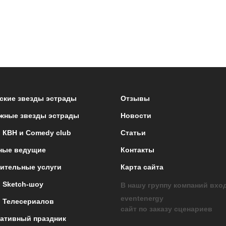
ские звезды эстрады
Отзывы
жные звезды эстрады
Новости
 КВН и Comedy club
Статьи
ные ведущие
Контакты
ительные услуги
Карта сайта
 Sketch-шоу
В нашу группу компаний вхо
eventenergy
 Телесериалов
сайт по заказу сценариев
ативный праздник