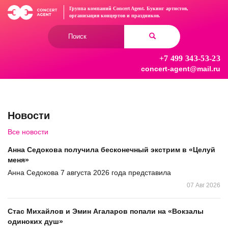
Перейти
Группа компаний Concert Agent.
Букинг артистов,
к
организация концертов
и праздников.
основному
Форма
содержанию
поиска
+7 499 343-53-23
Найти
concert-agent@mail.ru
Новости
Все новости
Анна Седокова получила бесконечный экстрим в «Целуй
меня»
Анна Седокова 7 августа 2026 года представила
07 Авг 2026
Стас Михайлов и Эмин Агаларов попали на «Вокзалы
одиноких душ»