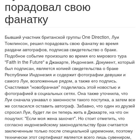
порадовал свою
фанатку
Бывший участник британской группы One Direction, Луи
Томлинсон, решил порадовать свою фанатку во время
раздачи автографов, подписав свидетельство о браке.
Подобное событие произошло во время его мирового тура
"Faith in the Future" в Джакарте, Индонезия. Документ, который
был подписан, является копией свидетельства о браке
Республики Индонезия и содержит фотографии девушки и
самого Луи, возложенные рядом, а также его подпись.
Счастливая "новобрачная" поделилась этой новостью и
фотографией в социальных сетях. Она также уточнила, что
Луи сначала узнавал о законности такого поступка, а затем все
же согласился оставить автограф. Забавно, что один из друзей
спросил Луи, будет ли он теперь жить в Джакарте, на что он
пошутил: "Если моя жена захочет". Но стоит отметить, что
согласно индонезийскому законодательству брак считается
заключенным только после специальной церемонии, поэтому
технически этот сертификат является всего лишь сувениром,