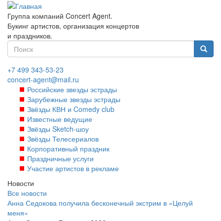
Перейти
к
Группа компаний Concert Agent.
основному
Букинг артистов, организация концертов
содержанию
и праздников.
Форма
поиска
Найти
+7 499 343-53-23
concert-agent@mail.ru
Российские звезды эстрады
Зарубежные звезды эстрады
Звёзды КВН и Comedy club
Известные ведущие
Звёзды Sketch-шоу
Звёзды Телесериалов
Корпоративный праздник
Праздничные услуги
Участие артистов в рекламе
Новости
Все новости
Анна Седокова получила бесконечный экстрим в «Целуй
меня»