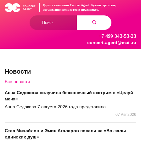
Перейти
Группа компаний Concert Agent.
Букинг артистов,
к
организация концертов
и праздников.
основному
Форма
содержанию
поиска
+7 499 343-53-23
Найти
concert-agent@mail.ru
Новости
Все новости
Анна Седокова получила бесконечный экстрим в «Целуй
меня»
Анна Седокова 7 августа 2026 года представила
07 Авг 2026
Стас Михайлов и Эмин Агаларов попали на «Вокзалы
одиноких душ»