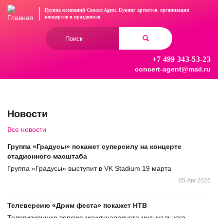
Перейти
Группа компаний Concert Agent.
Букинг артистов, организация
к
концертов
и праздников.
основному
Форма
содержанию
поиска
+7 499 343-53-23
Найти
concert-agent@mail.ru
Новости
Все новости
Группа «Градусы» покажет суперсилу на концерте
стадионного масштаба
Группа «Градусы» выступит в VK Stadium 19 марта
05 Авг 2026
Телеверсию «Дрим феста» покажет НТВ
Телевизионную версию международного музыкального