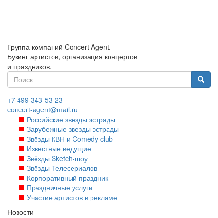
Перейти
к
основному
содержанию
Группа компаний Concert Agent.
Букинг артистов, организация концертов
и праздников.
Форма
поиска
Найти
+7 499 343-53-23
concert-agent@mail.ru
Российские звезды эстрады
Зарубежные звезды эстрады
Звёзды КВН и Comedy club
Известные ведущие
Звёзды Sketch-шоу
Звёзды Телесериалов
Корпоративный праздник
Праздничные услуги
Участие артистов в рекламе
Новости