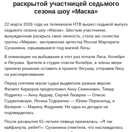
раскрытой участницей седьмого
сезона шоу «Маска»
22 марта 2026 года на телеканале НТВ вышел седьмой выпуск
седьмого сезона шоу «Маска». Шестым участником,
вынужденным раскрыть свою личность, стала экс-солистка
группы «Мираж», заслуженная артистка России Маргарита
Суханкина, скрывавшаяся под маской Лисы.
В номинацию на выбывание в этот раз попали Лиса, Колибри
и Лягушка. Зрители в студии спасли Колибри, а члены жюри
приняли решение оставить в проекте Лягушку, отправив Лису
на рассекречивание.
Перед снятием маски судьи выдвигали разные версии:
Филипп Киркоров предположил Анну Семенович, Тимур
Родригез — Анну Ардову, Сергей Лазарев — Олесю
Судзиловскую, Регина Тодоренко — Юлию Пересильд, а
Валерия — Марину Федункив. Ни одна из догадок не
подтвердилась.
После раскрытия 61-летняя певица призналась: «Я так
кайфанула, ребят!». Суханкина отметила, что наслаждалась