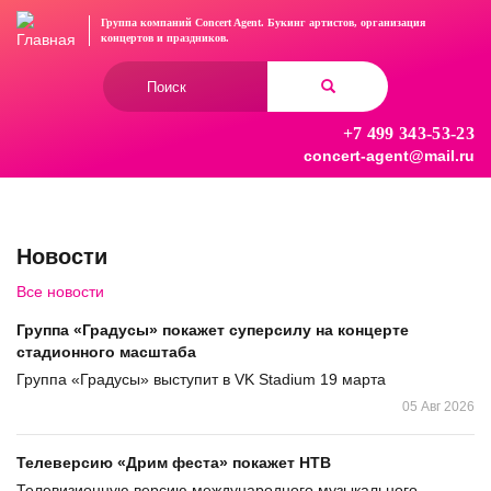
Перейти
Группа компаний Concert Agent.
Букинг артистов, организация
к
концертов
и праздников.
основному
Форма
содержанию
поиска
+7 499 343-53-23
Найти
concert-agent@mail.ru
Новости
Все новости
Группа «Градусы» покажет суперсилу на концерте
стадионного масштаба
Группа «Градусы» выступит в VK Stadium 19 марта
05 Авг 2026
Телеверсию «Дрим феста» покажет НТВ
Телевизионную версию международного музыкального