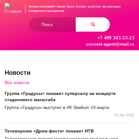
Перейти
Группа компаний Concert Agent.
Букинг артистов, организация
к
концертов
и праздников.
основному
Форма
содержанию
поиска
+7 499 343-53-23
Найти
concert-agent@mail.ru
Новости
Все новости
Группа «Градусы» покажет суперсилу на концерте
стадионного масштаба
Группа «Градусы» выступит в VK Stadium 19 марта
05 Авг 2026
Телеверсию «Дрим феста» покажет НТВ
Телевизионную версию международного музыкального