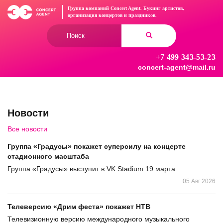
Перейти
Группа компаний Concert Agent.
Букинг артистов,
к
организация концертов
и праздников.
основному
Форма
содержанию
поиска
+7 499 343-53-23
Найти
concert-agent@mail.ru
Новости
Все новости
Группа «Градусы» покажет суперсилу на концерте
стадионного масштаба
Группа «Градусы» выступит в VK Stadium 19 марта
05 Авг 2026
Телеверсию «Дрим феста» покажет НТВ
Телевизионную версию международного музыкального