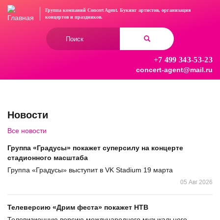
Перейти
Группа компаний Concert Agent.
Букинг артистов, организация
к
концертов
и праздников.
основному
Форма
содержанию
поиска
+7 499 343-53-23
Найти
concert-agent@mail.ru
Новости
Все новости
Группа «Градусы» покажет суперсилу на концерте
стадионного масштаба
Группа «Градусы» выступит в VK Stadium 19 марта
05 Авг 2026
Телеверсию «Дрим феста» покажет НТВ
Телевизионную версию международного музыкального