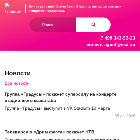
Перейти
Группа компаний Concert Agent.
Букинг артистов, организация
к
концертов
и праздников.
основному
Форма
содержанию
поиска
+7 499 343-53-23
Найти
concert-agent@mail.ru
Новости
Все новости
Группа «Градусы» покажет суперсилу на концерте
стадионного масштаба
Группа «Градусы» выступит в VK Stadium 19 марта
05 Авг 2026
Телеверсию «Дрим феста» покажет НТВ
Телевизионную версию международного музыкального