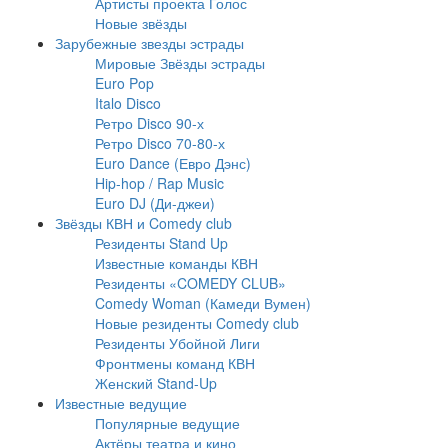
Артисты проекта Голос
Новые звёзды
Зарубежные звезды эстрады
Мировые Звёзды эстрады
Euro Pop
Italo Disco
Ретро Disco 90-х
Ретро Disco 70-80-х
Euro Dance (Евро Дэнс)
Hip-hop / Rap Music
Euro DJ (Ди-джеи)
Звёзды КВН и Comedy club
Резиденты Stand Up
Известные команды КВН
Резиденты «COMEDY CLUB»
Comedy Woman (Камеди Вумен)
Новые резиденты Comedy club
Резиденты Убойной Лиги
Фронтмены команд КВН
Женский Stand-Up
Известные ведущие
Популярные ведущие
Актёры театра и кино