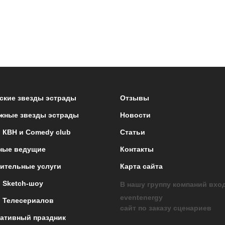
ские звезды эстрады
Отзывы
жные звезды эстрады
Новости
 КВН и Comedy club
Статьи
ные ведущие
Контакты
ительные услуги
Карта сайта
 Sketch-шоу
В нашу группу компаний вхо
eventenergy
 Телесериалов
сайт по заказу сценариев
ативный праздник