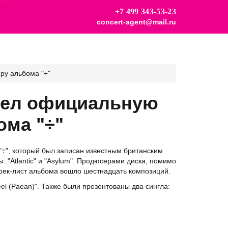
+7 499 343-53-23
concert-agent@mail.ru
у альбома "÷"
вел официальную
ома "÷"
÷", который был записан известным британским
"Atlantic" и "Asylum". Продюсерами диска, помимо
 трек-лист альбома вошло шестнадцать композиций.
el (Paean)". Также были презентованы два сингла: