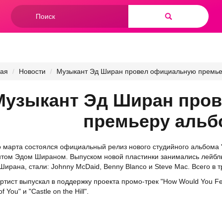
Форма
поиска
Найти
ная
Новости
Музыкант Эд Ширан провел официальную премьер
Музыкант Эд Ширан про
премьеру альб
 марта состоялся официальный релиз нового студийного альбома "
том Эдом Шираном. Выпуском новой пластинки занимались лейблы: 
Ширана, стали: Johnny McDaid, Benny Blanco и Steve Mac. Всего в
ртист выпускал в поддержку проекта промо-трек "How Would You Fe
f You" и "Castle on the Hill".