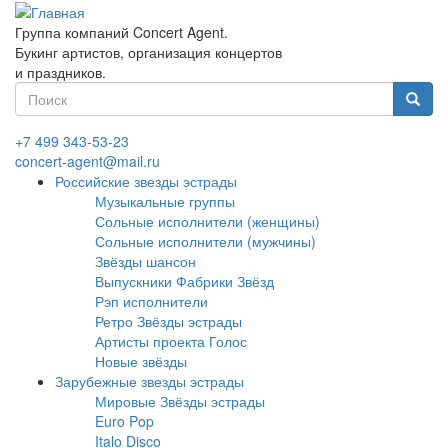
Перейти
к
Группа компаний Concert Agent.
основному
Букинг артистов, организация концертов
содержанию
и праздников.
Форма
поиска
Найти
+7 499 343-53-23
concert-agent@mail.ru
Российские звезды эстрады
Музыкальные группы
Сольные исполнители (женщины)
Сольные исполнители (мужчины)
Звёзды шансон
Выпускники Фабрики Звёзд
Рэп исполнители
Ретро Звёзды эстрады
Артисты проекта Голос
Новые звёзды
Зарубежные звезды эстрады
Мировые Звёзды эстрады
Euro Pop
Italo Disco