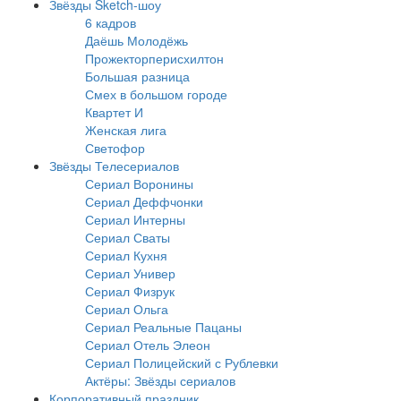
Звёзды Sketch-шоу
6 кадров
Даёшь Молодёжь
Прожекторперисхилтон
Большая разница
Смех в большом городе
Квартет И
Женская лига
Светофор
Звёзды Телесериалов
Сериал Воронины
Сериал Деффчонки
Сериал Интерны
Сериал Сваты
Сериал Кухня
Сериал Универ
Сериал Физрук
Сериал Ольга
Сериал Реальные Пацаны
Сериал Отель Элеон
Сериал Полицейский с Рублевки
Актёры: Звёзды сериалов
Корпоративный праздник