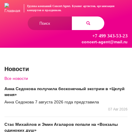
Перейти
Группа компаний Concert Agent.
Букинг артистов, организация
к
концертов
и праздников.
основному
Форма
содержанию
поиска
+7 499 343-53-23
Найти
concert-agent@mail.ru
Новости
Все новости
Анна Седокова получила бесконечный экстрим в «Целуй
меня»
Анна Седокова 7 августа 2026 года представила
07 Авг 2026
Стас Михайлов и Эмин Агаларов попали на «Вокзалы
одиноких душ»