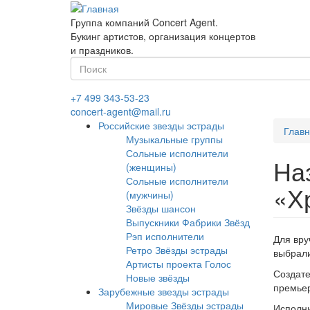
Перейти
к
Группа компаний Concert Agent.
основному
Букинг артистов, организация концертов
содержанию
и праздников.
Форма
поиска
Найти
+7 499 343-53-23
concert-agent@mail.ru
Российские звезды эстрады
Глав
Музыкальные группы
Сольные исполнители
На
(женщины)
Сольные исполнители
«Х
(мужчины)
Звёзды шансон
Выпускники Фабрики Звёзд
Рэп исполнители
Для вру
Ретро Звёзды эстрады
выбрали
Артисты проекта Голос
Создате
Новые звёзды
премьер
Зарубежные звезды эстрады
Мировые Звёзды эстрады
Исполни