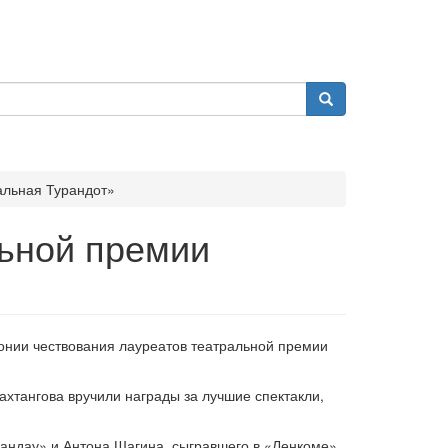
альная Турандот»
ьной премии
монии чествования лауреатов театральной премии
тангова вручили награды за лучшие спектакли,
андау» и Антона Шагина, сыгравшего в «Ленкоме»