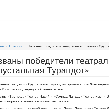
ная
Новости
Названы победители театральной премии «Хруст
званы победители театрал
рустальная Турандот»
чения статуэток «Хрустальной Турандот» организаторы 34-й цере
 Юсуповский дворец в «Архангельском».
лям «Тартюфа» Театра Наций и «Солнца Ландау» Театра имени Вах
ы которых состоялись в минувшем сезоне.
телями лучшей мужской роли назвали Павла Попова из «Солнца Л