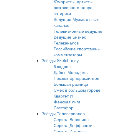
Юмористы, артисты
разговорного жанра,
сатирики
Ведущие Музыкальных
каналов
Телевизионные ведущие
Ведущие Бизнес
Телеканалов
Российские спортсмены
комментаторы
Звёзды Sketch-шоу
6 кадров
Даёшь Молодёжь
Прожекторперисхилтон
Большая разница
Смех в большом городе
Квартет И
Женская лига
Светофор
Звёзды Телесериалов
Сериал Воронины
Сериал Деффчонки
Сериал Интерны