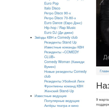
Euro Pop
Italo Disco
Ретро Disco 90-х
Ретро Disco 70-80-х
Euro Dance (Евро Дэнс)
Hip-hop / Rap Music
Euro DJ (Ди-джеи)
Звёзды КВН и Comedy club
Резиденты Stand Up
Известные команды КВН
Резиденты «COMEDY
CLUB»
Comedy Woman (Камеди
Вумен)
Глав
Новые резиденты Comedy
club
Резиденты Убойной Лиги
На
Фронтмены команд КВН
Женский Stand-Up
Известные ведущие
9 марта
Популярные ведущие
поддерж
Актёры театра и кино