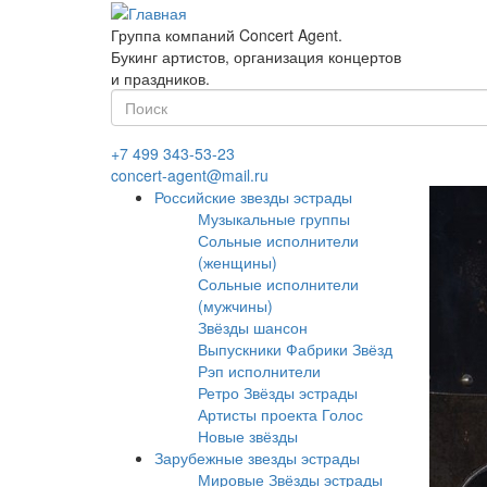
Перейти
к
Группа компаний Concert Agent.
основному
Букинг артистов, организация концертов
содержанию
и праздников.
Форма
поиска
Найти
+7 499 343-53-23
concert-agent@mail.ru
Российские звезды эстрады
Музыкальные группы
Сольные исполнители
(женщины)
Сольные исполнители
(мужчины)
Звёзды шансон
Выпускники Фабрики Звёзд
Рэп исполнители
Ретро Звёзды эстрады
Артисты проекта Голос
Новые звёзды
Зарубежные звезды эстрады
Мировые Звёзды эстрады