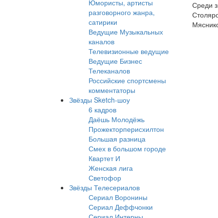
Юмористы, артисты
Среди з
разговорного жанра,
Столяро
сатирики
Мяснико
Ведущие Музыкальных
каналов
Телевизионные ведущие
Ведущие Бизнес
Телеканалов
Российские спортсмены
комментаторы
Звёзды Sketch-шоу
6 кадров
Даёшь Молодёжь
Прожекторперисхилтон
Большая разница
Смех в большом городе
Квартет И
Женская лига
Светофор
Звёзды Телесериалов
Сериал Воронины
Сериал Деффчонки
Сериал Интерны