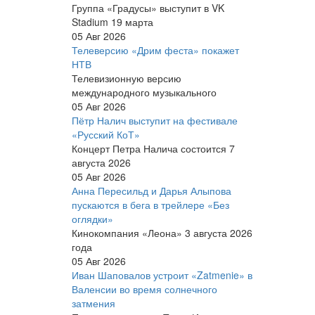
Группа «Градусы» выступит в VK
Stadium 19 марта
05 Авг 2026
Телеверсию «Дрим феста» покажет
НТВ
Телевизионную версию
международного музыкального
05 Авг 2026
Пётр Налич выступит на фестивале
«Русский КоТ»
Концерт Петра Налича состоится 7
августа 2026
05 Авг 2026
Анна Пересильд и Дарья Алыпова
пускаются в бега в трейлере «Без
оглядки»
Кинокомпания «Леона» 3 августа 2026
года
05 Авг 2026
Иван Шаповалов устроит «Zatmenie» в
Валенсии во время солнечного
затмения