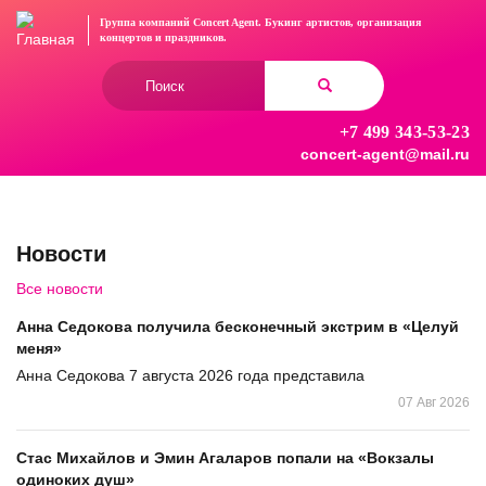
Перейти
Группа компаний Concert Agent.
Букинг артистов, организация
к
концертов
и праздников.
основному
Форма
содержанию
поиска
+7 499 343-53-23
Найти
concert-agent@mail.ru
Новости
Все новости
Анна Седокова получила бесконечный экстрим в «Целуй
меня»
Анна Седокова 7 августа 2026 года представила
07 Авг 2026
Стас Михайлов и Эмин Агаларов попали на «Вокзалы
одиноких душ»