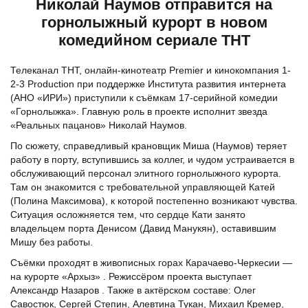
Николай Наумов отправится на
горнолыжный курорт в новом
комедийном сериале ТНТ
Телеканал ТНТ, онлайн-кинотеатр Premier и кинокомпания 1-
2-3 Production при поддержке Института развития интернета
(АНО «ИРИ») приступили к съёмкам 17-серийной комедии
«Горнолыжка». Главную роль в проекте исполнит звезда
«Реальных пацанов» Николай Наумов.
По сюжету, справедливый крановщик Миша (Наумов) теряет
работу в порту, вступившись за коллег, и чудом устраивается в
обслуживающий персонал элитного горнолыжного курорта.
Там он знакомится с требовательной управляющей Катей
(Полина Максимова), к которой постепенно возникают чувства.
Ситуация осложняется тем, что сердце Кати занято
владельцем порта Денисом (Давид Манукян), оставившим
Мишу без работы.
Съёмки проходят в живописных горах Карачаево-Черкесии —
на курорте «Архыз» . Режиссёром проекта выступает
Александр Назаров . Также в актёрском составе: Олег
Савостюк, Сергей Степин, Алевтина Тукан, Михаил Кремер,