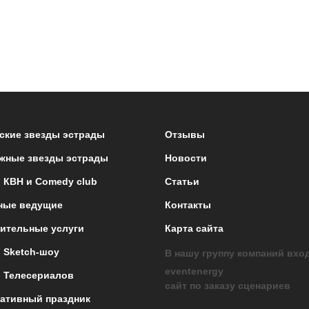
ские звезды эстрады
Отзывы
жные звезды эстрады
Новости
 КВН и Comedy club
Статьи
ные ведущие
Контакты
ительные услуги
Карта сайта
 Sketch-шоу
В нашу группу компаний вхо
eventenergy
 Телесериалов
сайт по заказу сценариев
ативный праздник