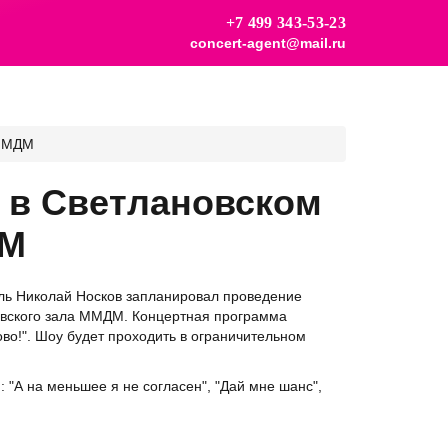
+7 499 343-53-23
concert-agent@mail.ru
 ММДМ
 в Светлановском
ДМ
ель Николай Носков запланировал проведение
новского зала ММДМ. Концертная программа
во!". Шоу будет проходить в ограничительном
 "А на меньшее я не согласен", "Дай мне шанс",