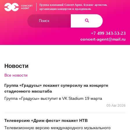
Перейти
Группа компаний Concert Agent.
Букинг артистов,
к
организация концертов
и праздников.
основному
Форма
содержанию
поиска
+7 499 343-53-23
Найти
concert-agent@mail.ru
Новости
Все новости
Группа «Градусы» покажет суперсилу на концерте
стадионного масштаба
Группа «Градусы» выступит в VK Stadium 19 марта
05 Авг 2026
Телеверсию «Дрим феста» покажет НТВ
Телевизионную версию международного музыкального