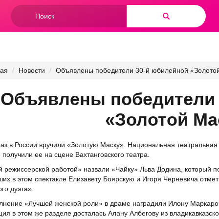
Форма
поиска
Найти
ная
Новости
Объявлены победители 30-й юбилейной «Золото
Объявлены победители 
«Золотой Ма
раз в России вручили «Золотую Маску». Национальная театральная
 получили ее на сцене Вахтанговского театра.
 режиссерской работой» назвали «Чайку» Льва Додина, который по
их в этом спектакле Елизавету Боярскую и Игоря Черневича отмет
ого дуэта».
лнение «Лучшей женской роли» в драме наградили Илону Маркарову
ия в этом же разделе досталась Алану Албегову из владикавказско