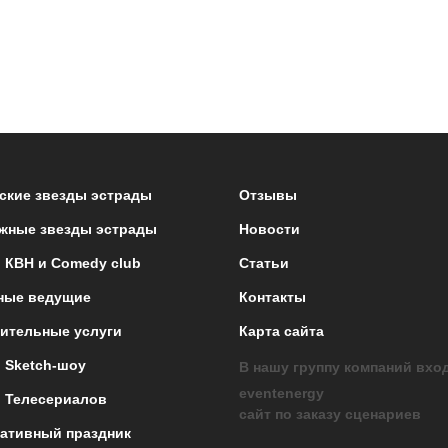
ские звезды эстрады
Отзывы
жные звезды эстрады
Новости
 КВН и Comedy club
Статьи
ные ведущие
Контакты
ительные услуги
Карта сайта
 Sketch-шоу
В нашу группу компаний вхо
eventenergy
 Телесериалов
сайт по заказу сценариев
ативный праздник