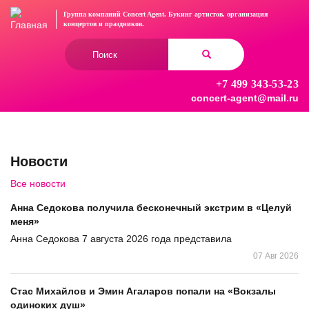
Перейти
Группа компаний Concert Agent.
Букинг артистов, организация
к
концертов
и праздников.
основному
Форма
содержанию
поиска
+7 499 343-53-23
Найти
concert-agent@mail.ru
Новости
Все новости
Анна Седокова получила бесконечный экстрим в «Целуй
меня»
Анна Седокова 7 августа 2026 года представила
07 Авг 2026
Стас Михайлов и Эмин Агаларов попали на «Вокзалы
одиноких душ»