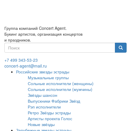
Перейти
к
основному
содержанию
Группа компаний Concert Agent.
Букинг артистов, организация концертов
и праздников.
Форма
поиска
Найти
+7 499 343-53-23
concert-agent@mail.ru
Российские звезды эстрады
Музыкальные группы
Сольные исполнители (женщины)
Сольные исполнители (мужчины)
Звёзды шансон
Выпускники Фабрики Звёзд
Рэп исполнители
Ретро Звёзды эстрады
Артисты проекта Голос
Новые звёзды
Зарубежные звезды эстрады