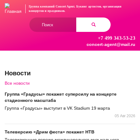
Перейти
Группа компаний Concert Agent.
Букинг артистов, организация
к
концертов
и праздников.
основному
Форма
содержанию
поиска
+7 499 343-53-23
Найти
concert-agent@mail.ru
Новости
Все новости
Группа «Градусы» покажет суперсилу на концерте
стадионного масштаба
Группа «Градусы» выступит в VK Stadium 19 марта
05 Авг 2026
Телеверсию «Дрим феста» покажет НТВ
Телевизионную версию международного музыкального