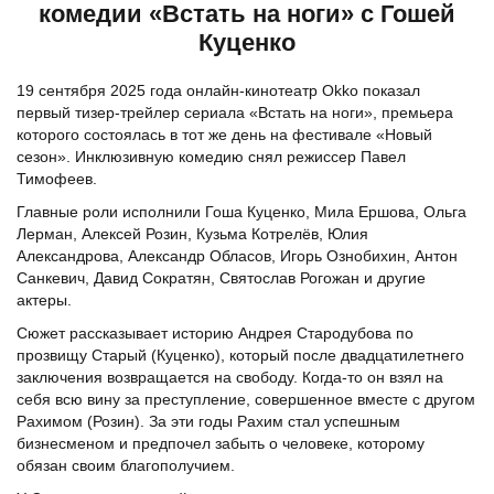
комедии «Встать на ноги» с Гошей
Куценко
19 сентября 2025 года онлайн-кинотеатр Okko показал
первый тизер-трейлер сериала «Встать на ноги», премьера
которого состоялась в тот же день на фестивале «Новый
сезон». Инклюзивную комедию снял режиссер Павел
Тимофеев.
Главные роли исполнили Гоша Куценко, Мила Ершова, Ольга
Лерман, Алексей Розин, Кузьма Котрелёв, Юлия
Александрова, Александр Обласов, Игорь Ознобихин, Антон
Санкевич, Давид Сократян, Святослав Рогожан и другие
актеры.
Сюжет рассказывает историю Андрея Стародубова по
прозвищу Старый (Куценко), который после двадцатилетнего
заключения возвращается на свободу. Когда-то он взял на
себя всю вину за преступление, совершенное вместе с другом
Рахимом (Розин). За эти годы Рахим стал успешным
бизнесменом и предпочел забыть о человеке, которому
обязан своим благополучием.