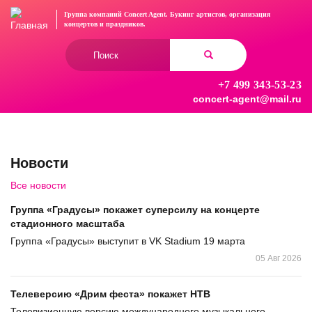
Перейти
Группа компаний Concert Agent.
Букинг артистов, организация
к
концертов
и праздников.
основному
Форма
содержанию
поиска
+7 499 343-53-23
Найти
concert-agent@mail.ru
Новости
Все новости
Группа «Градусы» покажет суперсилу на концерте
стадионного масштаба
Группа «Градусы» выступит в VK Stadium 19 марта
05 Авг 2026
Телеверсию «Дрим феста» покажет НТВ
Телевизионную версию международного музыкального