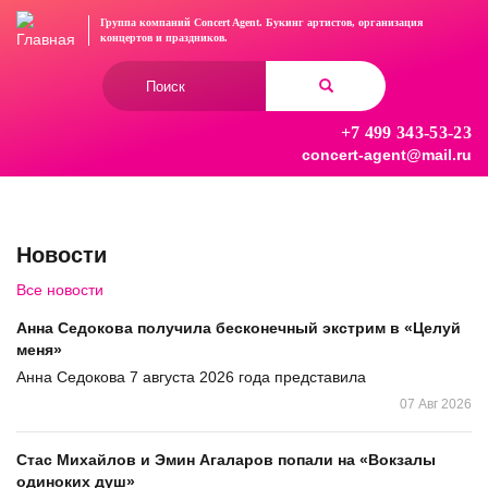
Перейти
Группа компаний Concert Agent.
Букинг артистов, организация
к
концертов
и праздников.
основному
Форма
содержанию
поиска
+7 499 343-53-23
Найти
concert-agent@mail.ru
Новости
Все новости
Анна Седокова получила бесконечный экстрим в «Целуй
меня»
Анна Седокова 7 августа 2026 года представила
07 Авг 2026
Стас Михайлов и Эмин Агаларов попали на «Вокзалы
одиноких душ»