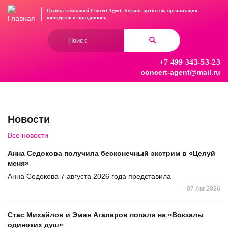
Перейти
Группа компаний Concert Agent.
Букинг артистов, организация
к
концертов
и праздников.
основному
Форма
содержанию
поиска
+7 499 343-53-23
Найти
concert-agent@mail.ru
Новости
Все новости
Анна Седокова получила бесконечный экстрим в «Целуй
меня»
Анна Седокова 7 августа 2026 года представила
07 Авг 2026
Стас Михайлов и Эмин Агаларов попали на «Вокзалы
одиноких душ»