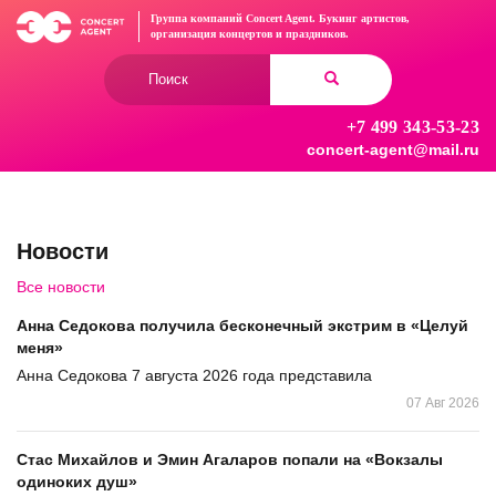
Перейти
Группа компаний Concert Agent.
Букинг артистов,
к
организация концертов
и праздников.
основному
Форма
содержанию
поиска
+7 499 343-53-23
Найти
concert-agent@mail.ru
Новости
Все новости
Анна Седокова получила бесконечный экстрим в «Целуй
меня»
Анна Седокова 7 августа 2026 года представила
07 Авг 2026
Стас Михайлов и Эмин Агаларов попали на «Вокзалы
одиноких душ»