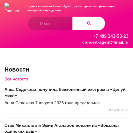
Перейти
Группа компаний Concert Agent.
Букинг артистов, организация
к
концертов
и праздников.
основному
Форма
содержанию
поиска
+7 499 343-53-23
Найти
concert-agent@mail.ru
Новости
Все новости
Анна Седокова получила бесконечный экстрим в «Целуй
меня»
Анна Седокова 7 августа 2026 года представила
07 Авг 2026
Стас Михайлов и Эмин Агаларов попали на «Вокзалы
одиноких душ»