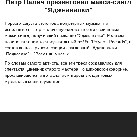
Петр Налич презентовал макси-сингл
"Яджнавалки"
Первого августа этого года популярный музыкант и
исполнитель Петр Налич опубликовал в сети свой новый
макси-сингл, получивший название "Яджнавалки". Релизом
пластинки занимался музыкальный лейбл "Polygon Records", в
состав вошло три композиции - заглавный "Яджнавалки",
"Подкладка" и "Всех или многих".
По словам самого артиста, все эти треки создавались для
спектакля "Дневник старого мастера " о Шиховской фабрике,
прославившейся изготовлением народных щипковых
музыкальных инструментов.