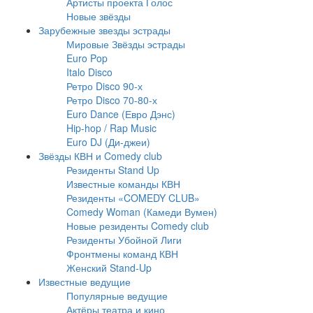
Артисты проекта Голос
Новые звёзды
Зарубежные звезды эстрады
Мировые Звёзды эстрады
Euro Pop
Italo Disco
Ретро Disco 90-х
Ретро Disco 70-80-х
Euro Dance (Евро Дэнс)
Hip-hop / Rap Music
Euro DJ (Ди-джеи)
Звёзды КВН и Comedy club
Резиденты Stand Up
Известные команды КВН
Резиденты «COMEDY CLUB»
Comedy Woman (Камеди Вумен)
Новые резиденты Comedy club
Резиденты Убойной Лиги
Фронтмены команд КВН
Женский Stand-Up
Известные ведущие
Популярные ведущие
Актёры театра и кино