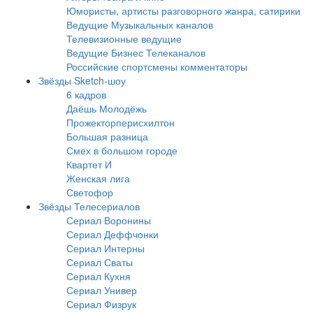
Юмористы, артисты разговорного жанра, сатирики
Ведущие Музыкальных каналов
Телевизионные ведущие
Ведущие Бизнес Телеканалов
Российские спортсмены комментаторы
Звёзды Sketch-шоу
6 кадров
Даёшь Молодёжь
Прожекторперисхилтон
Большая разница
Смех в большом городе
Квартет И
Женская лига
Светофор
Звёзды Телесериалов
Сериал Воронины
Сериал Деффчонки
Сериал Интерны
Сериал Сваты
Сериал Кухня
Сериал Универ
Сериал Физрук