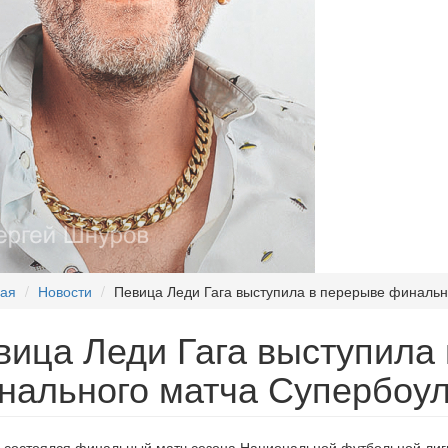
ная
Новости
Певица Леди Гага выступила в перерыве финальн
вица Леди Гага выступила
нального матча Супербоу
 состоялся финальный матч сезона Национальной футбольной лиги