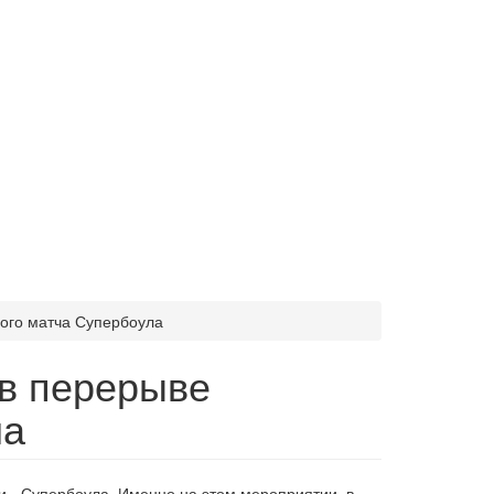
ого матча Супербоула
 в перерыве
ла
 - Супербоула. Именно на этом мероприятии, в