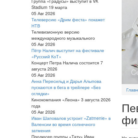
Группа «Градусы» выступит в VK
Stadium 19 марта
05 Авг 2026
Телеверсию «Дрим феста» покажет
НТВ
Телевизионную версию
международного музыкального
05 Авг 2026
Пётр Налич выступит на фестивале
«Русский КоТ»
Концерт Петра Налича состоится 7
августа 2026
05 Авг 2026
Анна Пересильд и Дарья Алыпова
пускаются в бега в трейлере «Без
Глав
оглядки»
Кинокомпания «Леона» 3 августа 2026
Пе
года
05 Авг 2026
фи
Иван Шаповалов устроит «Zatmenie» в
Валенсии во время солнечного
затмения
Продюсер группы «Тату» Иван
На днях