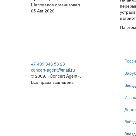
Шаповалов организовал
перерыв
05 Авг 2026
устраив
патриот
На этом
Росси
+7 499 343 53 23
concert-agent@mail.ru
Заруб
© 2009, «Concert Agent».
Все права защищены.
Звёзд
Изве
Допол
Звёзд
Звёзд