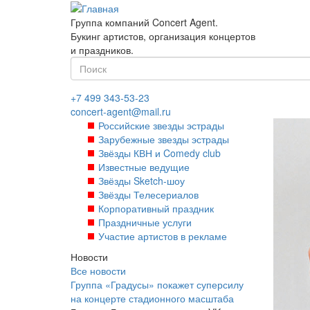
Перейти
к
Группа компаний Concert Agent.
основному
Букинг артистов, организация концертов
содержанию
и праздников.
Форма
поиска
Найти
+7 499 343-53-23
concert-agent@mail.ru
Российские звезды эстрады
Зарубежные звезды эстрады
Звёзды КВН и Comedy club
Известные ведущие
Звёзды Sketch-шоу
Звёзды Телесериалов
Корпоративный праздник
Праздничные услуги
Участие артистов в рекламе
Новости
Все новости
Группа «Градусы» покажет суперсилу
на концерте стадионного масштаба