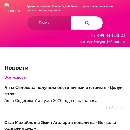
Перейти
Группа компаний Concert Agent.
Букинг артистов, организация
к
концертов
и праздников.
основному
Форма
содержанию
поиска
+7 499 343-53-23
Найти
concert-agent@mail.ru
Новости
Все новости
Анна Седокова получила бесконечный экстрим в «Целуй
меня»
Анна Седокова 7 августа 2026 года представила
07 Авг 2026
Стас Михайлов и Эмин Агаларов попали на «Вокзалы
одиноких душ»