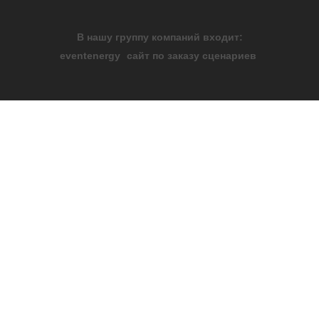
В нашу группу компаний входит:
eventenergy
сайт по заказу сценариев