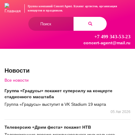
Перейти
Группа компаний Concert Agent.
Букинг артистов, организация
к
концертов
и праздников.
основному
Форма
содержанию
поиска
+7 499 343-53-23
Найти
concert-agent@mail.ru
Новости
Все новости
Группа «Градусы» покажет суперсилу на концерте
стадионного масштаба
Группа «Градусы» выступит в VK Stadium 19 марта
05 Авг 2026
Телеверсию «Дрим феста» покажет НТВ
Телевизионную версию международного музыкального