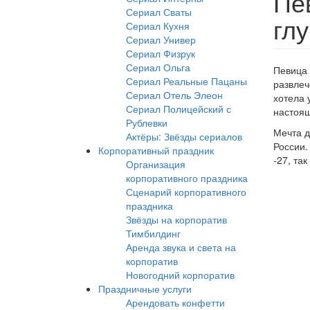
Пе
Сериал Сваты
гл
Сериал Кухня
Сериал Универ
Сериал Физрук
Сериал Ольга
Певиц
Сериал Реальные Пацаны
развлеч
Сериал Отель Элеон
хотела 
Сериал Полицейский с
настоящ
Рублевки
Мечта д
Актёры: Звёзды сериалов
России.
Корпоративный праздник
-27, та
Организация
корпоративного праздника
Сценарий корпоративного
праздника
Звёзды на корпоратив
Тимбилдинг
Аренда звука и света на
корпоратив
Новогодний корпоратив
Праздничные услуги
Арендовать конфетти