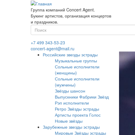
Перейти
к
Группа компаний Concert Agent.
основному
Букинг артистов, организация концертов
содержанию
и праздников.
Форма
поиска
Найти
+7 499 343-53-23
concert-agent@mail.ru
Российские звезды эстрады
Музыкальные группы
Сольные исполнители
(женщины)
Сольные исполнители
(мужчины)
Звёзды шансон
Выпускники Фабрики Звёзд
Рэп исполнители
Ретро Звёзды эстрады
Артисты проекта Голос
Новые звёзды
Зарубежные звезды эстрады
Мировые Звёзды эстрады