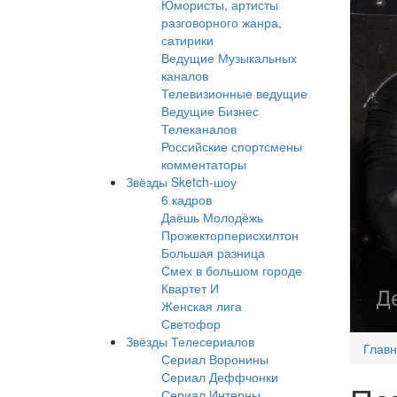
Юмористы, артисты
разговорного жанра,
сатирики
Ведущие Музыкальных
каналов
Телевизионные ведущие
Ведущие Бизнес
Телеканалов
Российские спортсмены
комментаторы
Звёзды Sketch-шоу
6 кадров
Даёшь Молодёжь
Прожекторперисхилтон
Большая разница
Смех в большом городе
Квартет И
Женская лига
Светофор
Звёзды Телесериалов
Глав
Сериал Воронины
Сериал Деффчонки
Сериал Интерны