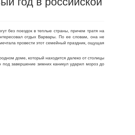
ый год в российской
гут без поездок в теплые страны, причем тратя на
интересовал отдых Варвары. По ее словам, она не
а мечтала провести этот семейный праздник, ощущая
ородном доме, который находится далеко от столицы
но под завершение зимних каникул ударил мороз до