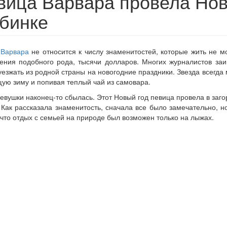
вица Варвара провела Нов
убинке
а
Варвара
не относится к числу знаменитостей, которые жить не мо
ения подобного рода, тысячи долларов. Многих журналистов за
уезжать из родной страны на новогодние праздники. Звезда всегд
ую зиму и попивая теплый чай из самовара.
евушки наконец-то сбылась. Этот Новый год певица провела в заг
 Как рассказала знаменитость, сначала все было замечательно, 
к что отдых с семьей на природе был возможен только на лыжах.