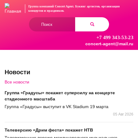
Перейти
Группа компаний Concert Agent.
Букинг артистов, организация
к
концертов
и праздников.
основному
Форма
содержанию
поиска
+7 499 343-53-23
Найти
concert-agent@mail.ru
Новости
Все новости
Группа «Градусы» покажет суперсилу на концерте
стадионного масштаба
Группа «Градусы» выступит в VK Stadium 19 марта
05 Авг 2026
Телеверсию «Дрим феста» покажет НТВ
Телевизионную версию международного музыкального