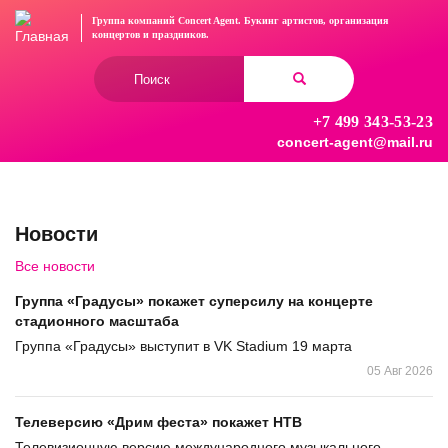
Перейти
Группа компаний Concert Agent.
Букинг артистов, организация
к
концертов
и праздников.
основному
Форма
содержанию
поиска
+7 499 343-53-23
Найти
concert-agent@mail.ru
Новости
Все новости
Группа «Градусы» покажет суперсилу на концерте
стадионного масштаба
Группа «Градусы» выступит в VK Stadium 19 марта
05 Авг 2026
Телеверсию «Дрим феста» покажет НТВ
Телевизионную версию международного музыкального