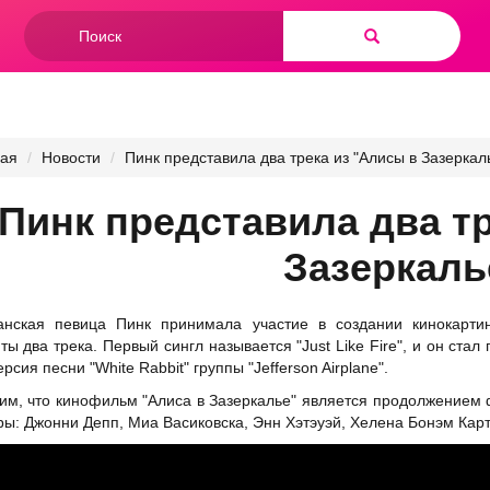
Форма
поиска
Найти
ная
Новости
Пинк представила два трека из "Алисы в Зазеркал
Пинк представила два т
Зазеркаль
анская
певица Пинк
принимала участие в создании кинокартин
ты два трека. Первый сингл называется "Just Like Fire", и он стал
рсия песни "White Rabbit" группы "Jefferson Airplane".
м, что кинофильм "Алиса в Зазеркалье" является продолжением ф
ры: Джонни Депп, Миа Васиковска, Энн Хэтэуэй, Хелена Бонэм Кар