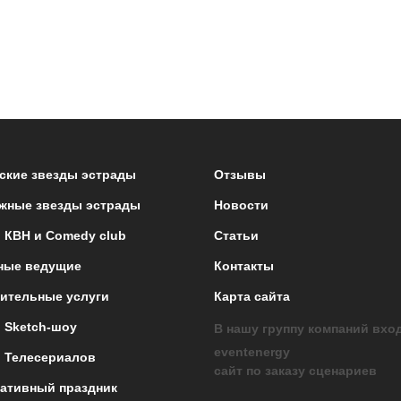
ские звезды эстрады
Отзывы
жные звезды эстрады
Новости
 КВН и Comedy club
Статьи
ные ведущие
Контакты
ительные услуги
Карта сайта
 Sketch-шоу
В нашу группу компаний вхо
eventenergy
 Телесериалов
сайт по заказу сценариев
ативный праздник