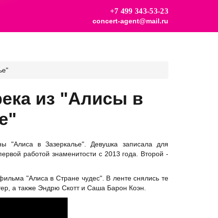
+7 499 343-53-23
concert-agent@mail.ru
ье"
река из "Алисы в
е"
ы "Алиса в Зазеркалье". Девушка записала для
 первой работой знаменитости с 2013 года. Второй -
ильма "Алиса в Стране чудес". В ленте снялись те
тер, а также Эндрю Скотт и Саша Барон Коэн.